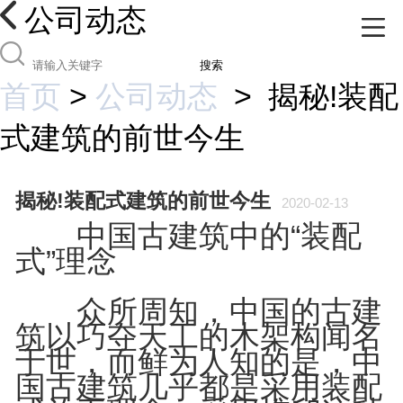
公司动态
搜索
首页
>
公司动态
>
揭秘!装配
式建筑的前世今生
揭秘!装配式建筑的前世今生
2020-02-13
中国古建筑中的“装配
式”理念
众所周知，中国的古建
筑以巧夺天工的木架构闻名
于世，而鲜为人知的是，中
国古建筑几乎都是采用装配