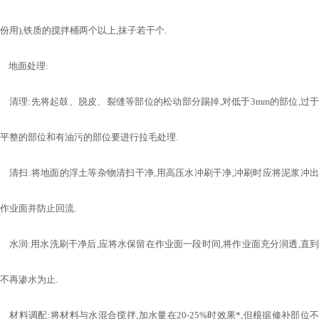
份用
),
铁质的搅拌桶两个以上
,
抹子若干个
.
地面处理
:
清理
:
先将起鼓
、
脱皮
、
裂缝等部位的松动部分踢掉
,
对低于
3mm
的部位
,
过
平整的部位和有油污的部位要进行拉毛处理
.
清扫
:
将地面的浮土等杂物清扫干净
,
用高压水冲刷干净
,
冲刷时应将泥浆冲
作业面并防止回流
.
水润
:
用水洗刷干净后
,
应将水保留在作业面一段时间
,
将作业面充分润透
,
直
不再渗水为止
.
材料调配
:
将材料与水混合搅拌
,
加水量在
20-25%
时效果
*,
但根据修补部位