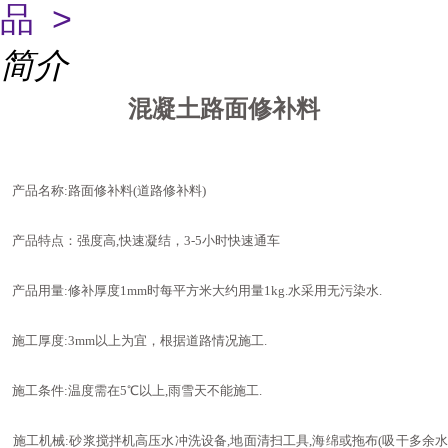
品 >
简介
混凝土路面修补料
产品名称
:
路面修补料
(
道路修补料
)
产品特点
：
强度高
,
快速凝结
，3-5
小时快速通车
产品用量
:
修补厚度
1mm
时每平方米大约用量
1kg.
水采用无污染水
.
施工厚度
:3mm
以上为宜
，
根据道路情况施工
.
施工条件
:
温度需在
5℃
以上
,
雨雪天不能施工
.
施工机械
:
砂浆搅拌机高压水冲洗设备
,
地面清扫工具
,
海绵或拖布
(
吸干多余