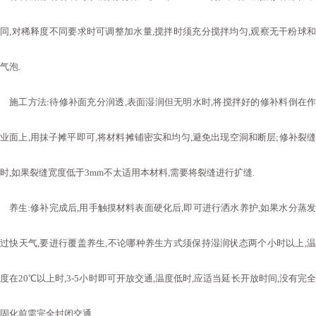
同
,
对稀释度不同要求时可调整加水量
,
搅拌时须充分搅拌均匀
,
观察无干粉球
气泡
.
施工方法
:
待修补面充分润透
,
表面湿润但无明水时
,
将搅拌好的修补料倒在
业面上
,
用抹子摊平即可
,
将材料摊铺密实和均匀
,
避免出现空洞和断层
;
修补裂
时
,
如果裂缝宽度低于
3mm
不太适用本材料
,
需要将裂缝进行扩缝
.
养生
:
修补完成后
,
用手触摸材料表面硬化后
,
即可进行洒水养护
,
如果水分蒸
过快天气
,
要进行覆盖养生
,
不论哪种养生方式须保持湿润状态两个小时以上
,
度在
20℃
以上时
,3-5
小时即可开放交通
,
温度低时
,
应适当延长开放时间
,
没有完
固化前需完全封闭交通
.