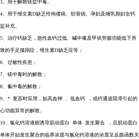
3、用于解救镁盐中毒。
4、用于维生素D缺乏性佝偻病、软骨病、孕妇及哺乳期妇女钙
盐补充。
5、治疗钙缺乏，急性血钙过低、碱中毒及甲状旁腺功能低下所
致的手足搐搦症，维生素D缺乏症等；
6、过敏性疾患；
7、镁中毒时的解救；
8、氟中毒的解救；
9、
*
复苏时应用，如
高血钾
、
低血钙
，或钙通道阻滞引起的
心功能异常的解救。
10、氯化钙溶液能诱导
肌动蛋白
单体
发生
聚合
，且肌动蛋白
单体开始发生聚合的临界浓度与氯化钙溶液的浓度呈反曲函数关