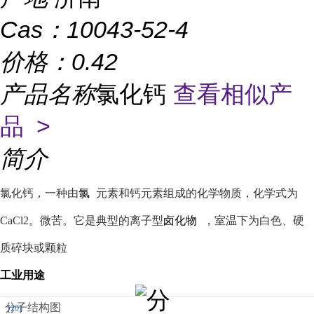
Cas：
10043-52-4
价格：
0.42
产品名称
氯化钙
查看相似产
品 >
简介
氯化钙，一种由
氯
元素和钙元素组成的化学物质，化学式为
CaCl2。微苦。它是典型的离子型
卤化物
，室温下为白色、硬
质碎块或颗粒
工业用途
分子结构图
[20]