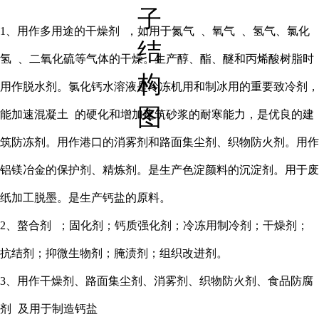
1、用作多用途的
干燥剂
，如用于
氮气
、
氧气
、氢气、
氯化
氢
、二氧化硫等气体的干燥。生产醇、酯、醚和丙烯酸树脂时
用作脱水剂。氯化钙水溶液是冷冻机用和制冰用的重要致冷剂，
能加速
混凝土
的硬化和增加建筑砂浆的耐寒能力，是优良的建
筑防冻剂。用作港口的消雾剂和路面集尘剂、织物防火剂。用作
铝镁冶金的保护剂、精炼剂。是生产色淀颜料的沉淀剂。用于废
纸加工脱墨。是生产钙盐的原料。
2、
螯合剂
；固化剂；钙质强化剂；冷冻用制冷剂；干燥剂；
抗结剂；抑微生物剂；腌渍剂；组织改进剂。
3、用作干燥剂、路面集尘剂、消雾剂、织物防火剂、
食品防腐
剂
及用于制造钙盐