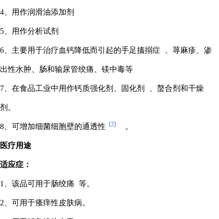
4、用作润滑油添加剂
5、用作分析试剂
6、主要用于治疗血钙降低而引起的
手足搐搦症
、荨麻疹、渗
出性水肿、肠和输尿管绞痛、镁中毒等
7、在食品工业中用作钙质强化剂、
固化剂
、螯合剂和干燥
剂。
[2]
8、可增加细菌细胞壁的通透性
。
医疗用途
适应症：
1、该品可用于
肠绞痛
等。
2、可用于瘙痒性皮肤病。