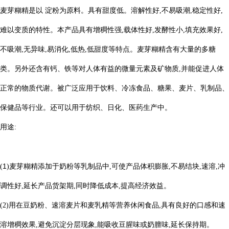
麦芽糊精是以 淀粉为原料。具有甜度低。溶解性好,不易吸潮,稳定性好,
难以变质的特性。本产品具有增稠性强,载体性好,发酵性小,填充效果好,
不吸潮,无异味,易消化,低热,低甜度等特点。麦芽糊精含有大量的多糖
类。另外还含有钙、铁等对人体有益的微量元素及矿物质,并能促进人体
正常的物质代谢。被广泛应用于饮料、冷冻食品、糖果、麦片、乳制品、
保健品等行业。还可以用于纺织、日化、医药生产中。
用途
:
1
(
)麦芽糊精添加于奶粉等乳制品中,可使产品体积膨胀,不易结块,速溶,冲
调性好,延长产品货架期,同时降低成本,提高经济效
益。
(
2
)用在豆奶粉、速溶麦片和麦乳精等营养休闲食品,具有良好的口感和速
溶增稠效果,避免沉淀分层现象,能吸收豆腥味或奶膻味,延长保持期。