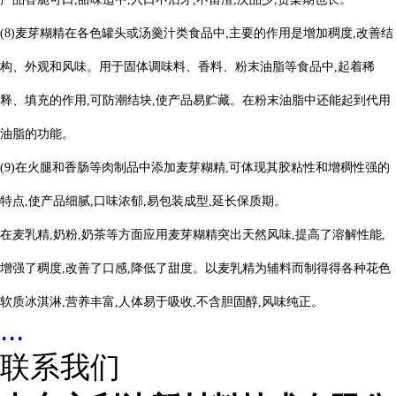
(
8
)麦芽糊精在各色罐头或汤羹汁类食品中,主要的作用是增加稠度,改善结
构、外观和风味。用于固体调味料、香料、粉末油脂等食品中,起着稀
释、填充的作用,可防潮结块,使产品易贮藏。在粉末油脂中还能起到代用
油脂的功能。
(
9
)在火腿和香肠等肉制品中添加麦芽糊精,可体现其胶粘性和增稠性强的
特点,使产品细腻,口味浓郁,易包装成型,延长保质期。
在麦乳精,奶粉,奶茶等方面应用麦芽糊精突出天然风味,提高了溶解性能,
增强了稠度,改善了口感,降低了甜度。以麦乳精为辅料而制得得各种花色
软质冰淇淋,营养丰富,人体易于吸收,不含胆固醇,风味纯正。
...
联系我们