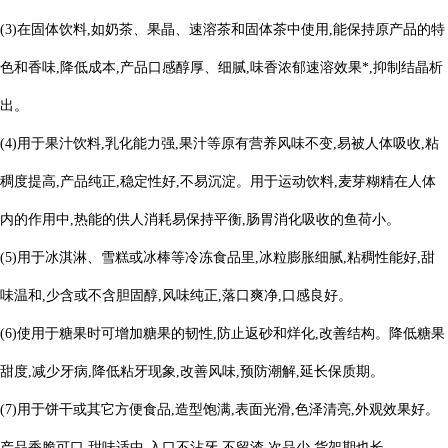
(
3
)在固体饮料,如奶茶、果晶、速溶茶和固体茶中使用,能保持原产品的特
色和香味,降低成本,产品口感醇厚、细腻,味香浓郁速溶效果*,抑制结晶析
出。
(
4
)用于果汁饮料,乳化能力强,果汁等原有营养风味不变,易被人体吸收,粘
稠度提高,产品纯正,稳定性好,不易沉淀。用于运动饮料,麦芽糊精在人体
内的
作用中,热能的供人消耗易保持平衡,肠胃消化吸收的鱼荷小。
(
5
)用于冰淇淋、雪糕或冰棒等冷冻食品里,冰粒膨胀细腻,粘稠性能好,甜
味温和,少含或不含胆固醇,风味纯正,落口爽净,口感良好。
(
6
)使用于糖果时可增加糖果的韧性,防止返砂和烊化,改善结构。降低糖果
甜度,减少牙病,降低粘牙现象,改善风味,预防潮解,延长保质期。
(
7
)用于饼干或其它方便食品,造型饱满,表面光滑,色泽清亮,外观效果好。
产品香脆可口,甜味适中,入口不沾牙,不留渣,次品少,货架期也长。