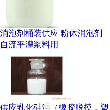
消泡剂桶装供应 粉体消泡剂
自流平灌浆料用
供应乳化硅油（橡胶脱模，塑