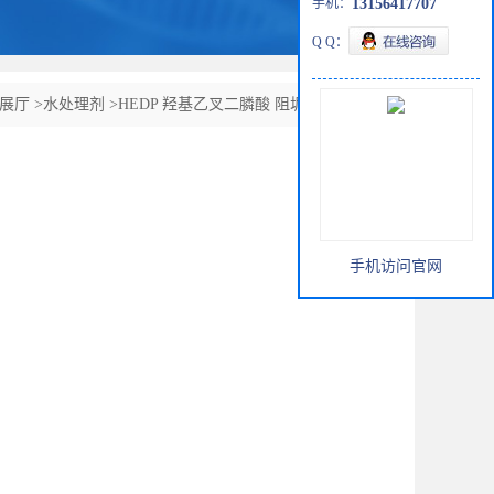
手机：
13156417707
Q Q：
展厅
>
水处理剂
>
HEDP 羟基乙叉二膦酸 阻垢缓蚀剂HEDP
手机访问官网