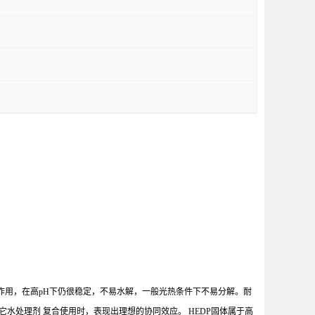
垢作用，在高pH下仍很稳定，不易水解，一般光热条件下不易分解。耐
水处理剂 复合使用时，表现出理想的协同效应。 HEDP固体属于高