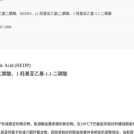
基二膦酸、HEDPA、(1-羟基亚乙基)二膦酸、1-羟基亚乙基-1,1-二磷酸
37-1999
c Acid (HEDP)
膦酸、1-羟基亚乙基-1,1-二磷酸
离子形成稳定的络合物，能溶解金属表面的氧化物。在250℃下仍能起到良好的缓蚀阻
尤其是钙离子形成六圆环螯合物，因而具较好的阻垢效果并具明显的溶限效应，当和其它