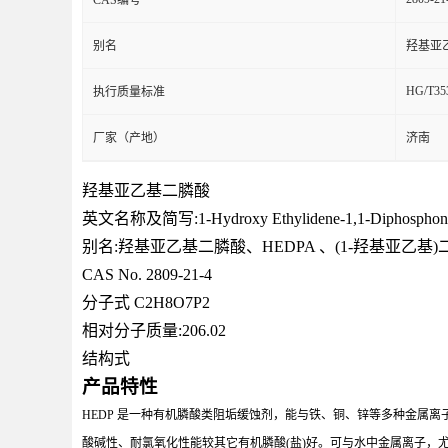
别名
羟基亚乙
HG/T35
执行质量标准
厂家（产地）
济南
羟基亚乙基二膦酸
英文名称及简写:1-Hydroxy Ethylidene-1,1-Diphosphoni
别名:羟基亚乙基二膦酸、HEDPA 、(1-羟基亚乙基)二
CAS No. 2809-21-4
分子式 C2H8O7P2
相对分子质量:206.02
结构式
产品特性
HEDP 是一种有机膦酸类阻垢缓蚀剂，能与铁、铜、锌等多种金属
酸碱性、耐氯氧化性能较其它有机膦酸(盐)好。可与水中金属离子，