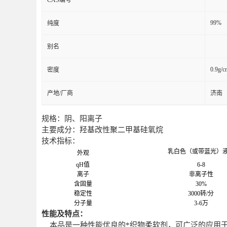
99%
纯度
别名
0.9g/c
密度
产地/厂商
济南
规格：阴、阳离子
主要成分：羟基改性聚二甲基硅氧烷
技术指标：
乳白色（或带蓝光）
外观
qH值
6-8
离子
非离子性
含固量
30%
稳定性
3000转/分
分子量
3-6万
性能及特点：
本品是一种性能优良的*织物柔软剂，可广泛的应用于