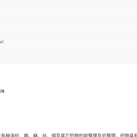
m3
液体
各种涤纶、棉、麻、丝、绸及其它织物的前整理及后整理，织物具