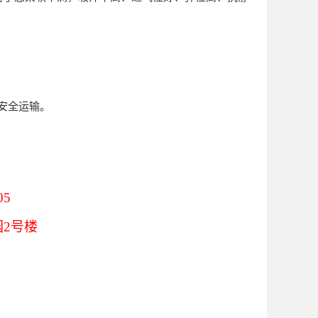
安全运输。
05
园2号楼