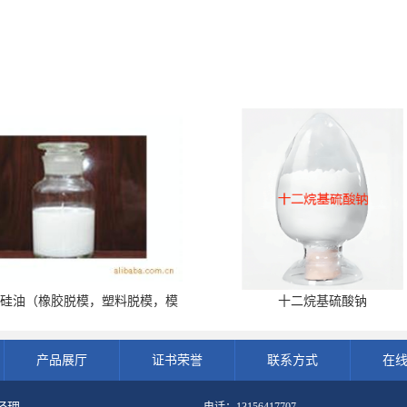
化硅油（橡胶脱模，塑料脱模，模
十二烷基硫酸钠
板脱模）
产品展厅
证书荣誉
联系方式
在
电话：13156417707