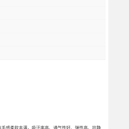
有手感柔软丰满，吸汗率高、通气性好、弹性高、抗静