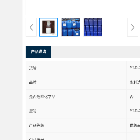
产品详请
YLD-
货号
品牌
永利
是否危险化学品
否
YLD-
型号
产品等级
优级
CAS编号