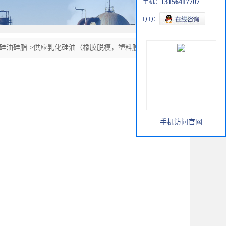
手机：
13156417707
Q Q：
硅油硅脂
>
供应乳化硅油（橡胶脱模，塑料脱模，模板脱
手机访问官网