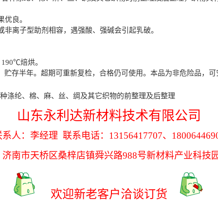
果优良。
或非离子型助剂相容，遇强酸、强碱会引起乳破。
190℃焙烘。
，贮存半年。超期可重新复检，合格仍可使用。本品为非危险品，可
各种涤纶、棉、麻、丝、绸及其它织物的前整理及后整理
山东永利达新材料技术有限公司
联系人：李经理
联系电话：
13156417707、180064469
：济南市天桥区桑梓店镇舜兴路
988号新材料产业科技
欢迎新老客户洽谈订货