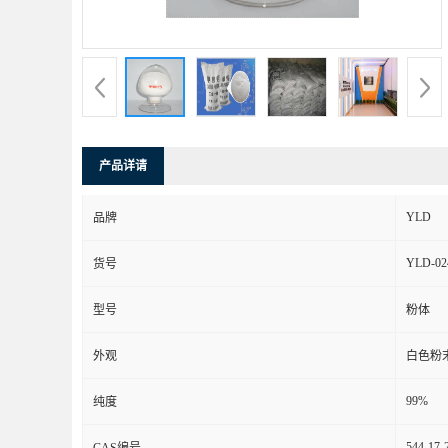
产品详请
YLD
品牌
YLD-02
货号
型号
粉体
外观
白色粉
99%
纯度
544-17-
CAS编号