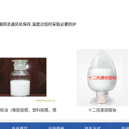
 储存于干燥阴凉通风处保存,温度过低时采取必要防护
化硅油（橡胶脱模，塑料脱模，模
十二烷基硫酸钠
板脱模）
产品展厅
证书荣誉
联系方式
在