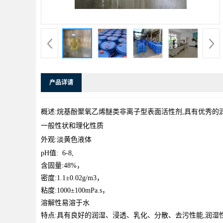
产品详请
概述:烷基酚聚氧乙烯醚类非离子型表面活性剂,具有优秀的
一般性状和理化性质
外观:淡黄色液体
pH值: 6-8,
含固量:48%，
密度:1.1±0.02g/m3，
粘度:1000±100mPa.s，
溶解性易溶于水
特点:具有良好的润湿、浸透、乳化、分散、去污性能,润湿